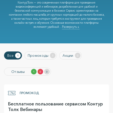
Контур.Толк — это современная платформа для проведения
видеоконференций и вебинаров, разработанная для удобной и
безопасной коммуникации в бизнесе. Сервис ориентирован на
компании любого масштаба, от крупных корпораций до малого бизнеса,
а также частных лиц, которым требуется инструмент для проведения
онлайн-встреч и обучения. Основные возможности платформы
включают удобный
...
Развернуть ↓
Все
Промокоды
Акции
1
1
0
Отзывы
1
0
0
ПРОМОКОД
Бесплатное пользование сервисом Контур
Толк Вебинары