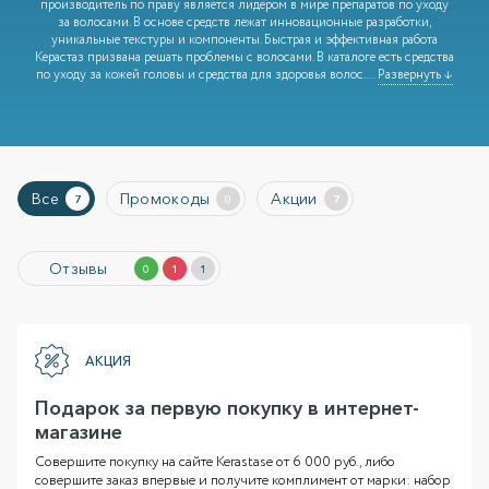
производитель по праву является лидером в мире препаратов по уходу
за волосами. В основе средств лежат инновационные разработки,
уникальные текстуры и компоненты. Быстрая и эффективная работа
Керастаз призвана решать проблемы с волосами. В каталоге есть средства
по уходу за кожей головы и средства для здоровья волос.
...
Развернуть ↓
Все
Промокоды
Акции
7
0
7
Отзывы
0
1
1
АКЦИЯ
Подарок за первую покупку в интернет-
магазине
Совершите покупку на сайте Kerastase от 6 000 руб., либо
совершите заказ впервые и получите комплимент от марки: набор