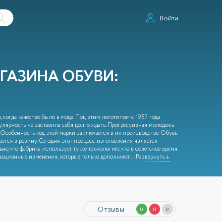
Войти
ГАЗИНА ОБУВИ:
, когда качество было в моде. Под этим логотипом с 1957 года
улярность не заставила себя долго ждать. Прогрессивная молодежь
. Особенность кед этой марки заключается в их производстве. Обувь
ется в резину. Сегодня этот процесс изготовления является
о, что фабрика использует ту же технологию, что в советское время.
овационные изменения, которые только дополняют
...
Развернуть ↓
Отзывы
0
0
0