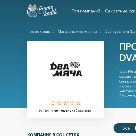
Топ компаний
Секретные ски
Промокодик
Магазины и компании
Dvamyacha.ru (Дв
ПР
DV
«Два Мяча»
создавала
буквально
изготавли
наиболее п
Единствен
Рейтинг:
нет оценок
(
0
оценок).
Все
КОМПАНИЯ В СОЦСЕТЯХ