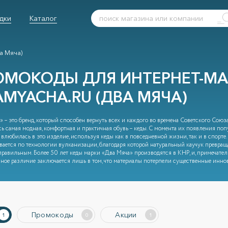
дки
Каталог
а Мяча)
ОМОКОДЫ ДЛЯ ИНТЕРНЕТ-МА
AMYACHA.RU (ДВА МЯЧА)
 – это бренд, который способен вернуть всех и каждого во времена Советского Союза
сь самая модная, комфортная и практичная обувь – кеды. С момента их появления поп
 влюбилась в это изделие, используя кеды как в повседневной жизни, так и в спорте
вается по технологии вулканизации, благодаря которой натуральный каучук превраща
равильным. Более 50 лет кеды марки «Два Мяча» производятся в КНР, и, примечательн
ное различие заключается лишь в том, что материалы потерпели существенные инн
Промокоды
Акции
1
0
1