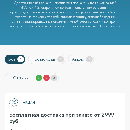
Для тех, кто ещё незнаком, предлагаем познакомиться с компанией
«КАРКАМ Электроникс», которая является отечественным
производителем систем безопасности и электроники для автомобилей.
Ассортимент включает в себя автоэлектронику, видеонаблюдение,
сигнализации, радиосвязь, системы личной безопасности и контроля
доступа. Сложно обойти вниманием тот факт, именно эта
...
Развернуть ↓
Все
Промокоды
Акции
5
0
5
Отзывы
0
0
0
АКЦИЯ
Бесплатная доставка при заказе от 2999
руб