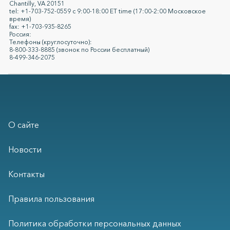
Chantilly, VA 20151
tel: +1-703-752-0559 с 9:00-18:00 ET time (17:00-2:00 Московское
время)
fax: +1-703-935-8265
Россия:
Телефоны (круглосуточно):
8-800-333-8885 (звонок по России бесплатный)
8-499-346-2075
О сайте
Новости
Контакты
Правила пользования
Политика обработки персональных данных