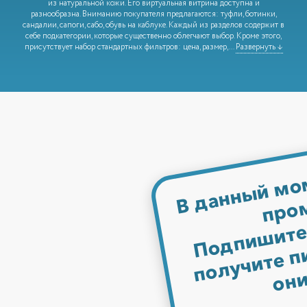
из натуральной кожи. Его виртуальная витрина доступна и
разнообразна. Вниманию покупателя предлагаются: туфли, ботинки,
сандалии, сапоги, сабо, обувь на каблуке. Каждый из разделов содержит в
себе подкатегории, которые существенно облегчают выбор. Кроме этого,
присутствует набор стандартных фильтров: цена, размер,
...
Развернуть ↓