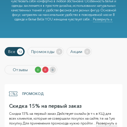
чувствовать себя комфортно в любой обстановке. Особенность белья и
одежды заключается в простоте дизайна, использовании натуральных
качественных тканей и удобстве фасонов для разных фигур. Основной
фокус направлен на максимальное удобство в повседневной носке. В
одежде и белье Belle YOU женщина чувствует себя
...
Развернуть ↓
Все
Промокоды
Акции
12
4
8
Отзывы
0
0
0
ПРОМОКОД
Скидка 15% на первый заказ
Скидка 15% на первый заказ. Действует онлайн (в т.ч. в КЦ) для
всех клиентов, которые не совершали покупок на сайте, т.е. на 1ую
покупку. Для применения промокода нужно пройти
...
Развернуть ↓