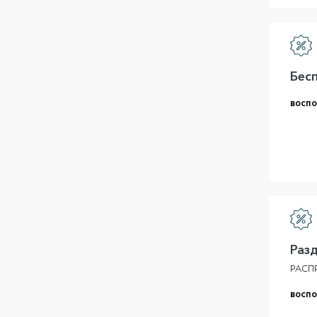
Бес
воспо
Раз
РАСП
воспо