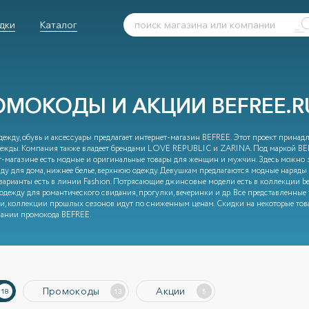
дки
Каталог
ОМОКОДЫ И АКЦИИ BEFREE.R
ежду, обувь и аксессуары предлагает интернет-магазин BEFREE. Этот проект прина
ежды. Компания также владеет брендами LOVE REPUBLIC и ZARINA. Под маркой BEF
т-магазине есть модные и оригинальные товары для женщин и мужчин. Здесь можно 
жду для дома, нижнее белье, верхнюю одежду. Девушкам предлагаются модные наряды 
варианты есть в линии Fashion. Потрясающие джинсовые модели есть в коллекции befr
одежду для романтического свидания, прогулки, вечеринки и др. Все представленные 
и, коллекции прошлых сезонов идут по сниженным ценам. Скидки на некоторые тов
ании промокода BEFREE.
Промокоды
Акции
18
13
5