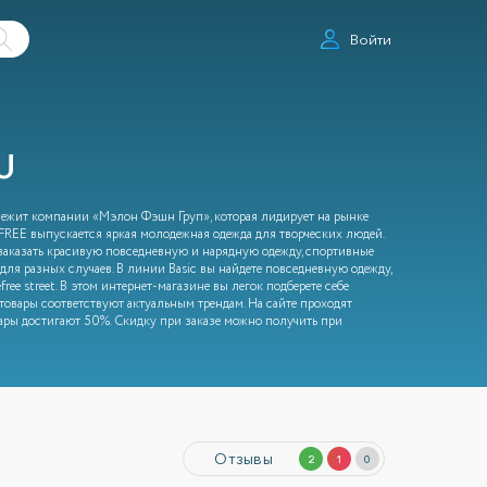
Войти
U
длежит компании «Мэлон Фэшн Груп», которая лидирует на рынке
REE выпускается яркая молодежная одежда для творческих людей.
заказать красивую повседневную и нарядную одежду, спортивные
для разных случаев. В линии Basic вы найдете повседневную одежду,
ee street. В этом интернет-магазине вы легок подберете себе
товары соответствуют актуальным трендам. На сайте проходят
ары достигают 50%. Скидку при заказе можно получить при
Отзывы
2
1
0