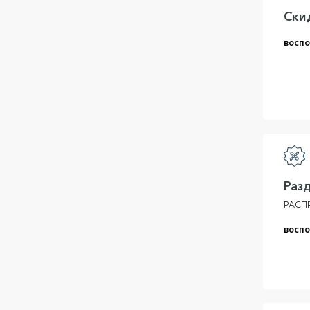
Ски
воспо
Раз
РАСП
воспо