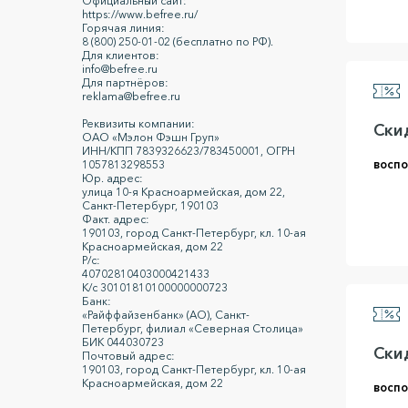
Официальный сайт:
https://www.befree.ru/
Горячая линия:
8 (800) 250-01-02 (бесплатно по РФ).
Для клиентов:
info@befree.ru
Для партнёров:
reklama@befree.ru
Реквизиты компании:
Скид
ОАО «Мэлон Фэшн Груп»
ИНН/КПП 7839326623/783450001, ОГРН
воспо
1057813298553
Юр. адрес:
улица 10-я Красноармейская, дом 22,
Санкт-Петербург, 190103
Факт. адрес:
190103, город Санкт-Петербург, кл. 10-ая
Красноармейская, дом 22
Р/с:
40702810403000421433
К/с 30101810100000000723
Банк:
«Райффайзенбанк» (АО), Санкт-
Петербург, филиал «Северная Столица»
БИК 044030723
Скид
Почтовый адрес:
190103, город Санкт-Петербург, кл. 10-ая
Красноармейская, дом 22
воспо