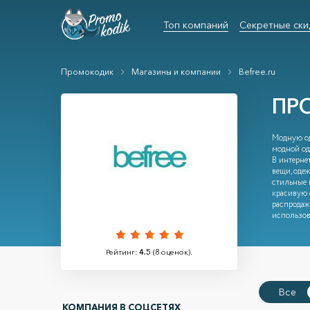
Топ компаний
Секретные ски
Промокодик
Магазины и компании
Befree.ru
ПР
Модную од
модной од
В интерне
вещи, оде
стильные 
красивую 
распродаж
использов
Рейтинг:
4.5
(
8
оценок).
Все
КОМПАНИЯ В СОЦСЕТЯХ