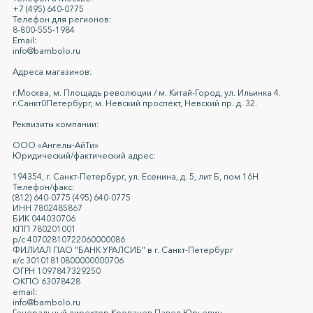
+7 (495) 640-0775
Телефон для регионов:
8-800-555-1984
Email:
info@bambolo.ru
Адреса магазинов:
г.Москва, м. Площадь революции / м. Китай-Город, ул. Ильинка 4.
г.Санкт0Петербург, м. Невский проспект, Невский пр. д. 32.
Реквизиты компании:
ООО «Ангелы-АйТи»
Юридический/фактический адрес:
194354, г. Санкт-Петербург, ул. Есенина, д. 5, лит Б, пом 16Н
Телефон/факс:
(812) 640-0775 (495) 640-0775
ИНН 7802485867
БИК 044030706
КПП 780201001
р/с 40702810722060000086
ФИЛИАЛ ПАО "БАНК УРАЛСИБ" в г. Санкт-Петербург
к/c 30101810800000000706
ОГРН 1097847329250
ОКПО 63078428
email:
info@bambolo.ru
Генеральный директор Кропачев Павел Юрьевич