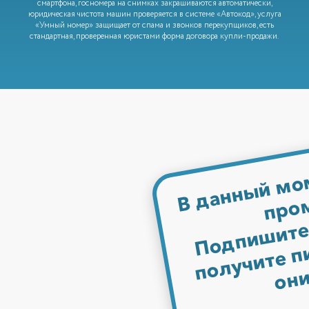
смартфона, госномера на снимках закрашиваются автоматически,
юридическая чистота машин проверяется в системе «Автокод», услуга
«Умный номер» защищает от спама и звонков перекупщиков, есть
стандартная, проверенная юристами форма договора купли-продажи.