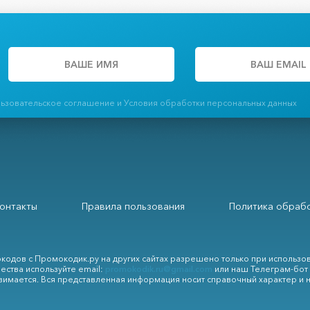
льзовательское соглашение и Условия обработки персональных данных
онтакты
Правила пользования
Политика обрабо
кодов с Промокодик.ру на других сайтах разрешено только при использо
ества используйте email:
promokodik.ru@gmail.com
или наш Телеграм-бот
зимается. Вся представленная информация носит справочный характер и 