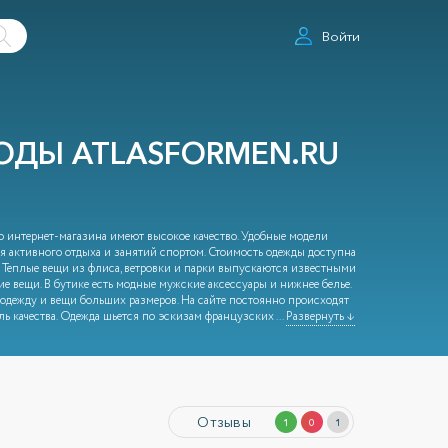
Войти
ДЫ ATLASFORMEN.RU
го интернет-магазина имеют высокое качество. Удобные модели
я активного отдыха и занятий спортом. Стоимость одежды доступна
 Теплые вещи из флиса, ветровки и парки выпускаются известными
ие вещи. В бутике есть модные мужские аксессуары и нижнее белье.
одежду и вещи больших размеров. На сайте постоянно происходят
ь качества. Одежда шьется по эскизам французских
...
Развернуть ↓
Отзывы
1
0
1