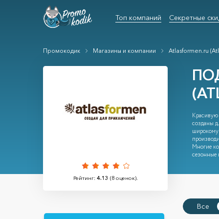
Топ компаний
Секретные ски
Промокодик
Магазины и компании
Atlasformen.ru (At
ПО
(AT
Красивую 
созданы д
широкому 
производи
Многие ко
сезонные 
Рейтинг:
4.13
(
8
оценок).
Все