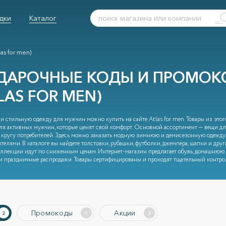
дки
Каталог
las for men)
ДАРОЧНЫЕ КОДЫ И ПРОМОКО
LAS FOR MEN)
и стильную одежду для мужчин можно купить на сайте Atlas for men. Товары из это
ля активных мужчин, которые ценят свой комфорт. Основной ассортимент — вещи дл
кругу потребителей. Здесь можно заказать модную зимнюю и демисезонную одежду.
телями. В каталоге вы найдете толстовки, рубашки, футболки, джемпера, шапки и друг
ллекции идут по сниженным ценам. Интернет-магазин предлагает обувь, домашнюю 
и праздничные распродажи. Товары сертифицированы и проходят тщательный контрол
Промокоды
Акции
2
0
2