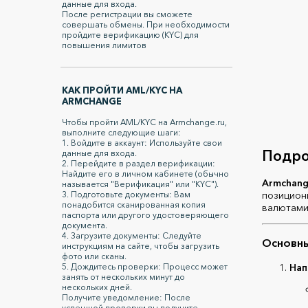
данные для входа.
После регистрации вы сможете
совершать обмены. При необходимости
пройдите верификацию (KYC) для
повышения лимитов
КАК ПРОЙТИ AML/KYC НА
ARMCHANGE
Чтобы пройти AML/KYC на Armchange.ru,
выполните следующие шаги:
1. Войдите в аккаунт: Используйте свои
Подро
данные для входа.
2. Перейдите в раздел верификации:
Найдите его в личном кабинете (обычно
Armchang
называется "Верификация" или "KYC").
позицион
3. Подготовьте документы: Вам
понадобится сканированная копия
валютами
паспорта или другого удостоверяющего
документа.
4. Загрузите документы: Следуйте
Основны
инструкциям на сайте, чтобы загрузить
фото или сканы.
Нап
5. Дождитесь проверки: Процесс может
занять от нескольких минут до
нескольких дней.
Получите уведомление: После
успешной проверки вы получите