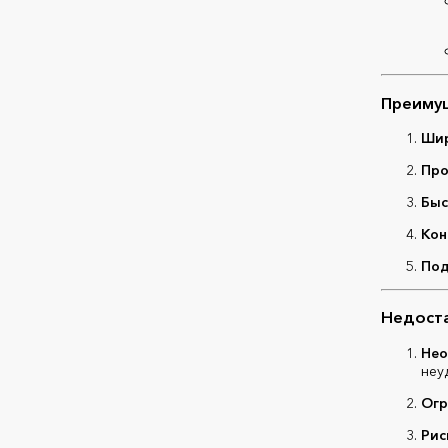
Преимущ
Шир
Про
Быс
Кон
Под
Недоста
Нео
неу
Огр
Рис