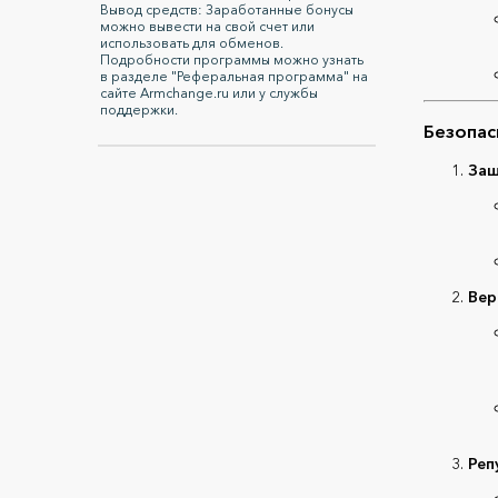
Вывод средств: Заработанные бонусы
можно вывести на свой счет или
использовать для обменов.
Подробности программы можно узнать
в разделе "Реферальная программа" на
сайте Armchange.ru или у службы
поддержки.
Безопас
Защ
Вер
Реп