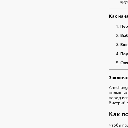
кру
Как нач
Пер
Выб
Вве
Под
Ожи
Заключ
Armchange
пользова
перед ис
быстрый 
Как п
Чтобы пол