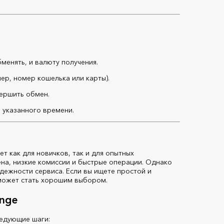
бменять, и валюту получения.
ер, номер кошелька или карты).
вершить обмен.
е указанного времени.
т как для новичков, так и для опытных
а, низкие комиссии и быстрые операции. Однако
дежности сервиса. Если вы ищете простой и
 может стать хорошим выбором.
ange
ледующие шаги: