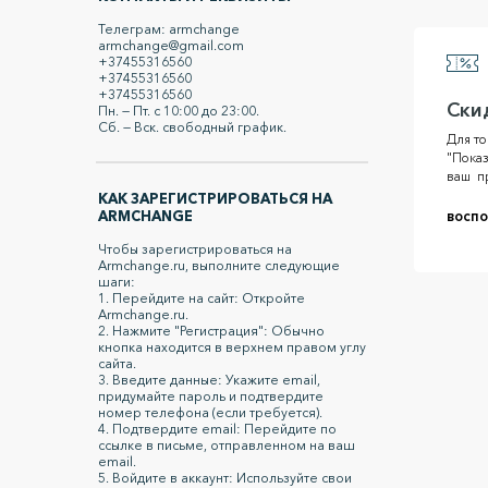
Телеграм: armchange
armchange@gmail.com
+37455316560
+37455316560
+37455316560
Ски
Пн. — Пт. с 10:00 до 23:00.
Сб. — Вск. свободный график.
Для то
"Показ
ваш пр
КАК ЗАРЕГИСТРИРОВАТЬСЯ НА
ARMCHANGE
воспо
Чтобы зарегистрироваться на
Armchange.ru, выполните следующие
шаги:
1. Перейдите на сайт: Откройте
Armchange.ru.
2. Нажмите "Регистрация": Обычно
кнопка находится в верхнем правом углу
сайта.
3. Введите данные: Укажите email,
придумайте пароль и подтвердите
номер телефона (если требуется).
4. Подтвердите email: Перейдите по
ссылке в письме, отправленном на ваш
email.
5. Войдите в аккаунт: Используйте свои