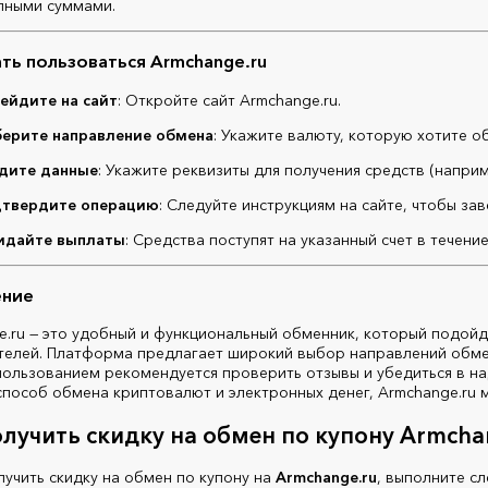
пными суммами.
ать пользоваться Armchange.ru
ейдите на сайт
: Откройте сайт Armchange.ru.
ерите направление обмена
: Укажите валюту, которую хотите о
дите данные
: Укажите реквизиты для получения средств (наприм
твердите операцию
: Следуйте инструкциям на сайте, чтобы за
дайте выплаты
: Средства поступят на указанный счет в течени
ение
.ru — это удобный и функциональный обменник, который подойде
телей. Платформа предлагает широкий выбор направлений обмен
пользованием рекомендуется проверить отзывы и убедиться в на
способ обмена криптовалют и электронных денег, Armchange.ru
олучить скидку на обмен по купону Armch
учить скидку на обмен по купону на
Armchange.ru
, выполните с