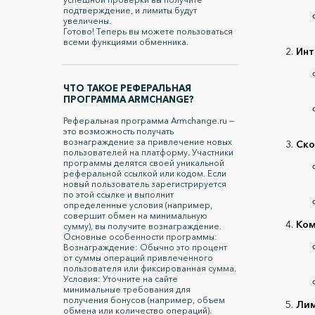
подтверждение, и лимиты будут
увеличены.
Готово! Теперь вы можете пользоваться
всеми функциями обменника.
Инт
ЧТО ТАКОЕ РЕФЕРАЛЬНАЯ
ПРОГРАММА ARMCHANGE?
Реферальная программа Armchange.ru —
это возможность получать
вознаграждение за привлечение новых
Ско
пользователей на платформу. Участники
программы делятся своей уникальной
реферальной ссылкой или кодом. Если
новый пользователь зарегистрируется
по этой ссылке и выполнит
определенные условия (например,
совершит обмен на минимальную
Ком
сумму), вы получите вознаграждение.
Основные особенности программы:
Вознаграждение: Обычно это процент
от суммы операций привлеченного
пользователя или фиксированная сумма.
Условия: Уточните на сайте
минимальные требования для
получения бонусов (например, объем
Ли
обмена или количество операций).