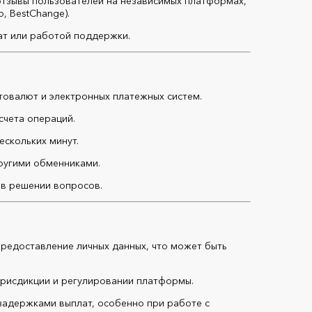
тзывы пользователей на независимых платформах,
, BestChange).
ат или работой поддержки.
товалют и электронных платежных систем.
счета операций.
ескольких минут.
другими обменниками.
 в решении вопросов.
предоставление личных данных, что может быть
юрисдикции и регулировании платформы.
с задержками выплат, особенно при работе с