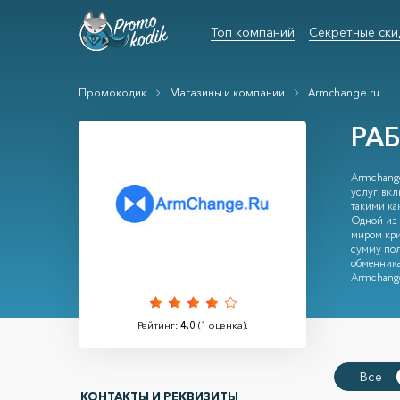
Топ компаний
Секретные ски
Промокодик
Магазины и компании
Armchange.ru
РА
Armchange
услуг, вкл
такими ка
Одной из 
миром кри
сумму пол
обменника
Armchange
Рейтинг:
4.0
(
1
оценка).
Все
КОНТАКТЫ И РЕКВИЗИТЫ