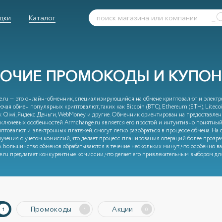
дки
Каталог
БОЧИЕ ПРОМОКОДЫ И КУПОН
.ru — это онлайн-обменник, специализирующийся на обмене криптовалют и электро
ючая обмен популярных криптовалют, таких как Bitcoin (BTC), Ethereum (ETH), Litec
к Qiwi, Яндекс.Деньги, WebMoney и другие. Обменник ориентирован на предоставлен
ключевых особенностей Armchange.ru является его простой и интуитивно понятный 
птовалют и электронных платежей, смогут легко разобраться в процессе обмена. На с
учения с учетом комиссий, что делает процесс планирования операций более прозр
. Большинство обменов обрабатываются в течение нескольких минут, что особенно важ
.ru предлагает конкурентные комиссии, что делает его привлекательным выбором для
Промокоды
Акции
1
1
0