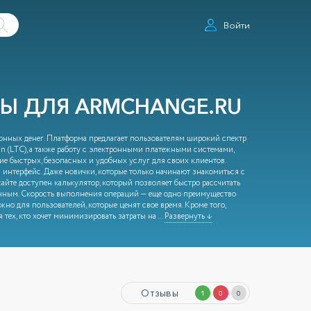
Войти
Ы ДЛЯ ARMCHANGE.RU
нных денег. Платформа предлагает пользователям широкий спектр
oin (LTC), а также работу с электронными платежными системами,
ие быстрых, безопасных и удобных услуг для своих клиентов.
интерфейс. Даже новички, которые только начинают знакомиться с
айте доступен калькулятор, который позволяет быстро рассчитать
ачным. Скорость выполнения операций — еще одно преимущество
но для пользователей, которые ценят свое время. Кроме того,
 тех, кто хочет минимизировать затраты на
...
Развернуть ↓
Отзывы
1
0
0