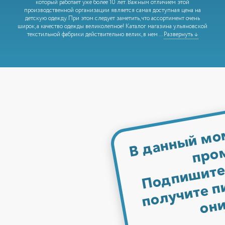
который работает уже более 10 лет. Важным отличием этой
производственной организации является самая доступная цена на
детскую одежду. При этом следует заметить, что ассортимент очень
широк, а качество одежды великолепное! Каталог магазина ульяновской
текстильной фабрики действительно велик, в нем
...
Развернуть ↓