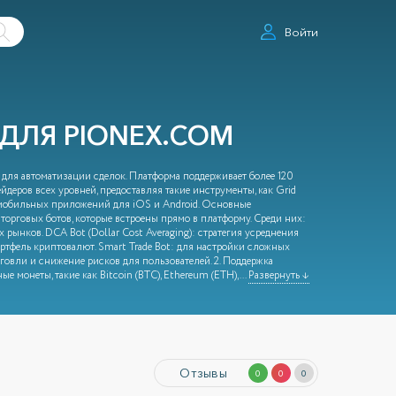
Войти
ДЛЯ PIONEX.COM
для автоматизации сделок. Платформа поддерживает более 120
йдеров всех уровней, предоставляя такие инструменты, как Grid
й мобильных приложений для iOS и Android. Основные
 торговых ботов, которые встроены прямо в платформу. Среди них:
 рынков. DCA Bot (Dollar Cost Averaging): стратегия усреднения
ортфель криптовалют. Smart Trade Bot: для настройки сложных
говли и снижение рисков для пользователей. 2. Поддержка
 монеты, такие как Bitcoin (BTC), Ethereum (ETH),
...
Развернуть ↓
Отзывы
0
0
0