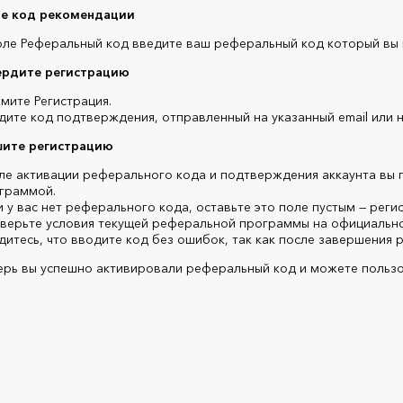
те код рекомендации
оле Реферальный код введите ваш реферальный код который вы в
ердите регистрацию
мите Регистрация.
дите код подтверждения, отправленный на указанный email или 
шите регистрацию
ле активации реферального кода и подтверждения аккаунта вы 
граммой.
и у вас нет реферального кода, оставьте это поле пустым — реги
верьте условия текущей реферальной программы на официальном
дитесь, что вводите код без ошибок, так как после завершения р
ерь вы успешно активировали реферальный код и можете пользо