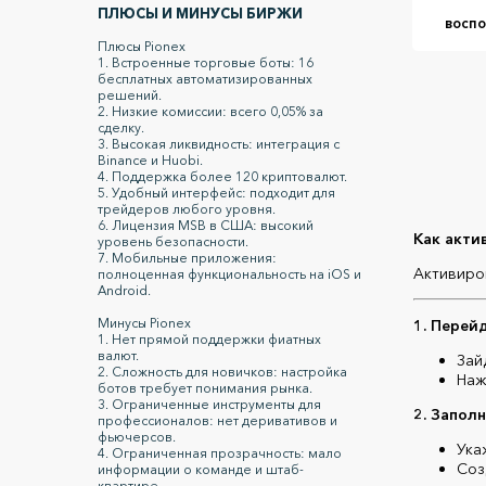
ПЛЮСЫ И МИНУСЫ БИРЖИ
воспо
Плюсы Pionex
1. Встроенные торговые боты: 16
бесплатных автоматизированных
решений.
2. Низкие комиссии: всего 0,05% за
сделку.
3. Высокая ликвидность: интеграция с
Binance и Huobi.
4. Поддержка более 120 криптовалют.
5. Удобный интерфейс: подходит для
трейдеров любого уровня.
6. Лицензия MSB в США: высокий
Как акти
уровень безопасности.
7. Мобильные приложения:
Активиро
полноценная функциональность на iOS и
Android.
Минусы Pionex
1. Перей
1. Нет прямой поддержки фиатных
валют.
Зай
2. Сложность для новичков: настройка
Наж
ботов требует понимания рынка.
3. Ограниченные инструменты для
2. Запол
профессионалов: нет деривативов и
фьючерсов.
Ука
4. Ограниченная прозрачность: мало
Соз
информации о команде и штаб-
квартире.