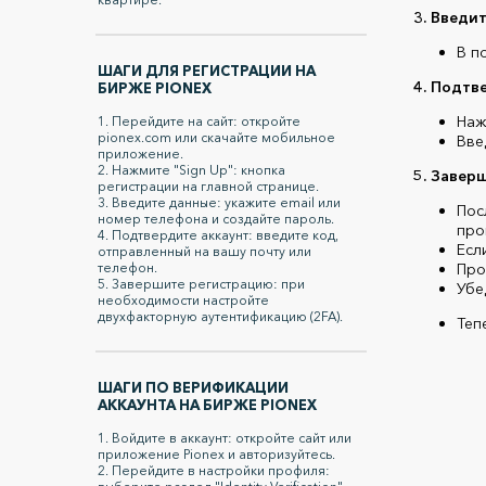
3. Введи
В п
ШАГИ ДЛЯ РЕГИСТРАЦИИ НА
4. Подтв
БИРЖЕ PIONEX
Наж
1. Перейдите на сайт: откройте
pionex.com или скачайте мобильное
Вве
приложение.
2. Нажмите "Sign Up": кнопка
5. Завер
регистрации на главной странице.
3. Введите данные: укажите email или
Пос
номер телефона и создайте пароль.
про
4. Подтвердите аккаунт: введите код,
Есл
отправленный на вашу почту или
телефон.
Про
5. Завершите регистрацию: при
Убе
необходимости настройте
двухфакторную аутентификацию (2FA).
Теп
ШАГИ ПО ВЕРИФИКАЦИИ
АККАУНТА НА БИРЖЕ PIONEX
1. Войдите в аккаунт: откройте сайт или
приложение Pionex и авторизуйтесь.
2. Перейдите в настройки профиля: