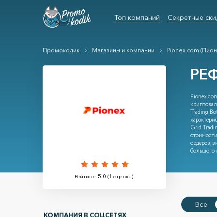
Топ компаний
Секретные ски
Промокодик
Магазины и компании
Pionex.com (Пион
РЕ
Pionex.co
криптовал
Trading B
характери
Grid Tradi
стоимости
ордеров, 
большого 
Рейтинг:
5.0
(
1
оценка).
Все
КОМПАНИЯ В СОЦСЕТЯХ