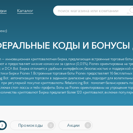
дки
Каталог
екс)
ФЕРАЛЬНЫЕ КОДЫ И БОНУСЫ 
m — инновационная криптовалютная биржа, предлагающая встроенные торговые боты 
ют и предоставляет низкие комиссии за сделки (0,05%). Pionex ориентирована на тре
ot и DCA Bot. Биржа отличается удобным интерфейсом, безопасностью и поддержко
стики биржи Pionex 1. Встроенные торговые боты Pionex предоставляет 16 бесплатных
ng Bot: автоматизация торговли в заданном диапазоне цен, подходит для волатильных
 при регулярной покупке криптовалюты. Rebalancing Bot: помогает балансировать п
включая стоп-лоссы и тейк-профиты. Боты на Pionex ориентированы на упрощение тор
количества криптовалют Биржа предлагает более 120 криптовалют, включая популярные
Промокоды
Акции
2
2
0