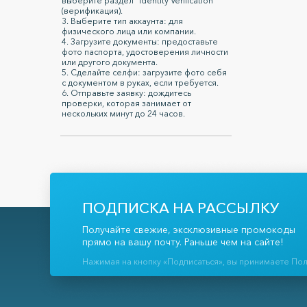
выберите раздел "Identity Verification"
(верификация).
3. Выберите тип аккаунта: для
физического лица или компании.
4. Загрузите документы: предоставьте
фото паспорта, удостоверения личности
или другого документа.
5. Сделайте селфи: загрузите фото себя
с документом в руках, если требуется.
6. Отправьте заявку: дождитесь
проверки, которая занимает от
нескольких минут до 24 часов.
ПОДПИСКА НА РАССЫЛКУ
Получайте свежие, эксклюзивные промокоды
прямо на вашу почту. Раньше чем на сайте!
Нажимая на кнопку «Подписаться», вы принимаете По