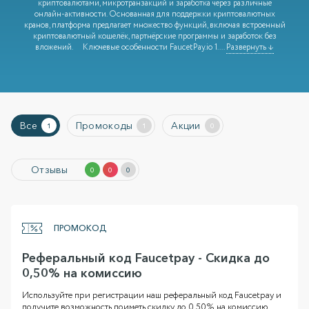
криптовалютами, микротранзакций и заработка через различные
онлайн-активности. Основанная для поддержки криптовалютных
кранов, платформа предлагает множество функций, включая встроенный
криптовалютный кошелёк, партнёрские программы и заработок без
вложений. Ключевые особенности FaucetPay.io 1.
...
Развернуть ↓
Все
Промокоды
Акции
1
1
0
Отзывы
0
0
0
ПРОМОКОД
Реферальный код Faucetpay - Скидка до
0,50% на комиссию
Используйте при регистрации наш реферальный код Faucetpay и
получите возможность поиметь скидку до 0,50% на комиссию