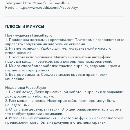
Telegram: https://t.me/faucetpayofficial
Reddit: https://www.reddit.com/r/FaucetPay/
ПЛЮСЫ И МИНУСЫ
Преимущества FaucetPay.io
1. Поддержка нескольких криптовалют: Платформа позволяет легко
управлять популярными цифровыми активами.
2. Низкие комиссии: Удобно для мелких транзакций и частого
использования.
3. Простота использования: Интуитивно понятный интерфейс
подходит как для новичков, так и для опытных пользователей.
4. Много способов заработка: Участие в кранах, заданиях, играх и
партнёрских программах.
5. Быстрые выплаты: Средства можно вывести практически
мгновенно.
Недостатки FaucetPay.io
1. Низкий доход: Даже при активной работе на кранах или заданиях
доход остаётся небольшим.
2. Риск мошенничества: Некоторые сайты-партнёры могут быть
ненадёжными.
3. Отсутствие децентрализации: Это централизованная платформа,
что требует доверия к компании.
4. Региональные ограничения: Некоторые функции или партнёрские
предложения могут быть недоступны в отдельных странах.