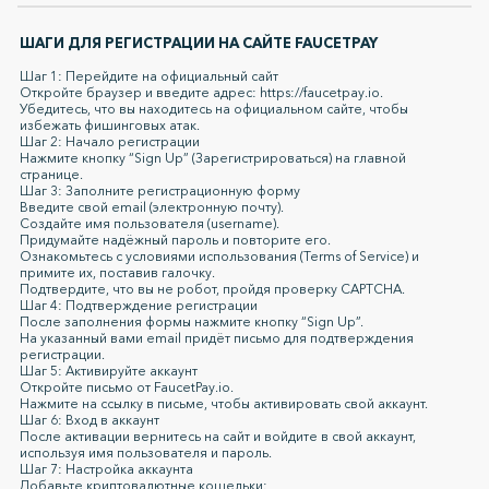
ШАГИ ДЛЯ РЕГИСТРАЦИИ НА САЙТЕ FAUCETPAY
Шаг 1: Перейдите на официальный сайт
Откройте браузер и введите адрес: https://faucetpay.io.
Убедитесь, что вы находитесь на официальном сайте, чтобы
избежать фишинговых атак.
Шаг 2: Начало регистрации
Нажмите кнопку “Sign Up” (Зарегистрироваться) на главной
странице.
Шаг 3: Заполните регистрационную форму
Введите свой email (электронную почту).
Создайте имя пользователя (username).
Придумайте надёжный пароль и повторите его.
Ознакомьтесь с условиями использования (Terms of Service) и
примите их, поставив галочку.
Подтвердите, что вы не робот, пройдя проверку CAPTCHA.
Шаг 4: Подтверждение регистрации
После заполнения формы нажмите кнопку “Sign Up”.
На указанный вами email придёт письмо для подтверждения
регистрации.
Шаг 5: Активируйте аккаунт
Откройте письмо от FaucetPay.io.
Нажмите на ссылку в письме, чтобы активировать свой аккаунт.
Шаг 6: Вход в аккаунт
После активации вернитесь на сайт и войдите в свой аккаунт,
используя имя пользователя и пароль.
Шаг 7: Настройка аккаунта
Добавьте криптовалютные кошельки: