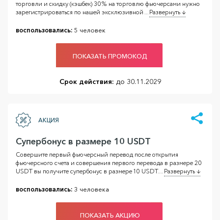
торговли и скидку (кэшбек) 30% на торговлю фьючерсами нужно
зарегистрироваться по нашей эксклюзивной
...
Развернуть ↓
воспользовались:
5 человек
ПОКАЗАТЬ ПРОМОКОД
Срок действия:
до 30.11.2029
АКЦИЯ
Супербонус в размере 10 USDT
Совершите первый фьючерсный перевод после открытия
фьючерсного счета и совершения первого перевода в размере 20
USDT вы получите супербонус в размере 10 USDT.
...
Развернуть ↓
воспользовались:
3 человека
ПОКАЗАТЬ АКЦИЮ