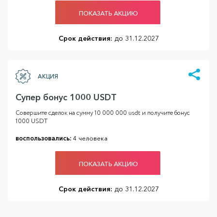
ПОКАЗАТЬ АКЦИЮ
Срок действия:
до 31.12.2027
АКЦИЯ
Супер бонус 1000 USDT
Совершите сделок на сумму 10 000 000 usdt и получите бонус
1000 USDT
воспользовались:
4 человека
ПОКАЗАТЬ АКЦИЮ
Срок действия:
до 31.12.2027