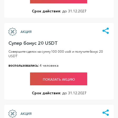
Срок действия:
до 31.12.2027
АКЦИЯ
Супер бонус 20 USDT
Совершите сделок на сумму 100 000 usdt и получите бонус 20
USDT
воспользовались:
4 человека
ПОКАЗАТЬ АКЦИЮ
Срок действия:
до 31.12.2027
АКЦИЯ