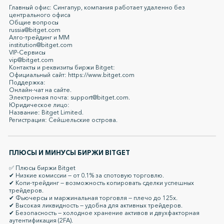
Главный офис: Сингапур, компания работает удаленно без
центрального офиса
Общие вопросы
russia@bitget.com
Алго-трейдинг и ММ
institution@bitget.com
VIP-Сервисы
vip@bitget.com
Контакты и реквизиты биржи Bitget:
Официальный сайт: https://www.bitget.com
Поддержка:
Онлайн-чат на сайте.
Электронная почта: support@bitget.com.
Юридическое лицо:
Название: Bitget Limited.
Регистрация: Сейшельские острова.
ПЛЮСЫ И МИНУСЫ БИРЖИ BITGET
✅ Плюсы биржи Bitget
✔ Низкие комиссии — от 0.1% за спотовую торговлю.
✔ Копи-трейдинг — возможность копировать сделки успешных
трейдеров.
✔ Фьючерсы и маржинальная торговля — плечо до 125x.
✔ Высокая ликвидность — удобна для активных трейдеров.
✔ Безопасность — холодное хранение активов и двухфакторная
аутентификация (2FA).