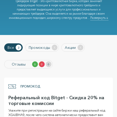
Трейдеров Bitget - это криптовалютная биржа, которая занимает
лидирующие позиции в мире криптовалютного трейдинга и
предоставляет выдающиеся услуги для профессиональных и
начинающих трейдеров. Она выделяется на рынке благодаря своим
инновационным подходам, широкому спектру продуктов
...
Развернуть ↓
Все
Промокоды
Акции
2
1
1
Отзывы
0
0
0
ПРОМОКОД
Реферальный код Bitget - Скидка 20% на
торговые комиссии
Укажите при регистрации на сайте биржи наш реферальный код
XG4JBHA9, после чего система автоматически предоставит вам