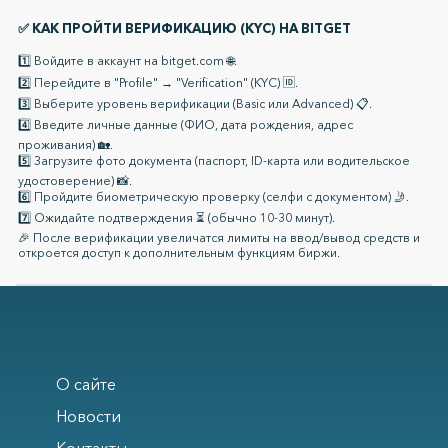
✅ КАК ПРОЙТИ ВЕРИФИКАЦИЮ (KYC) НА BITGET
1️⃣ Войдите в аккаунт на bitget.com 🌐.
2️⃣ Перейдите в "Profile" → "Verification" (KYC) 🆔.
3️⃣ Выберите уровень верификации (Basic или Advanced) 📋.
4️⃣ Введите личные данные (ФИО, дата рождения, адрес
проживания) 🏡.
5️⃣ Загрузите фото документа (паспорт, ID-карта или водительское
удостоверение) 📸.
6️⃣ Пройдите биометрическую проверку (селфи с документом) 🤳.
7️⃣ Ожидайте подтверждения ⏳ (обычно 10-30 минут).
🎉 После верификации увеличатся лимиты на ввод/вывод средств и
откроется доступ к дополнительным функциям биржи.
О сайте
Новости