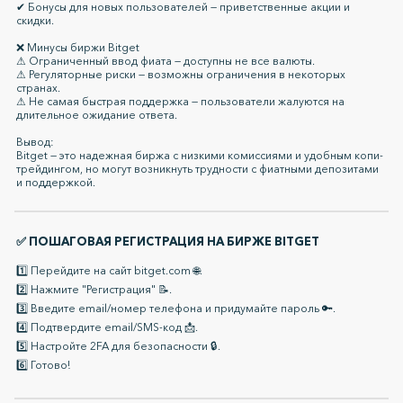
✔ Бонусы для новых пользователей — приветственные акции и
скидки.
❌ Минусы биржи Bitget
⚠ Ограниченный ввод фиата — доступны не все валюты.
⚠ Регуляторные риски — возможны ограничения в некоторых
странах.
⚠ Не самая быстрая поддержка — пользователи жалуются на
длительное ожидание ответа.
Вывод:
Bitget — это надежная биржа с низкими комиссиями и удобным копи-
трейдингом, но могут возникнуть трудности с фиатными депозитами
и поддержкой.
✅ ПОШАГОВАЯ РЕГИСТРАЦИЯ НА БИРЖЕ BITGET
1️⃣ Перейдите на сайт bitget.com 🌐.
2️⃣ Нажмите "Регистрация" 📝.
3️⃣ Введите email/номер телефона и придумайте пароль 🔑.
4️⃣ Подтвердите email/SMS-код 📩.
5️⃣ Настройте 2FA для безопасности 🔒.
6️⃣ Готово!