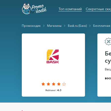
Топ компаний
Секретные ски
Промокодик
Магазины
Bask.ru (Баск)
Бесплатная 
Б
с
Вво
вос
Рейтинг:
4.0